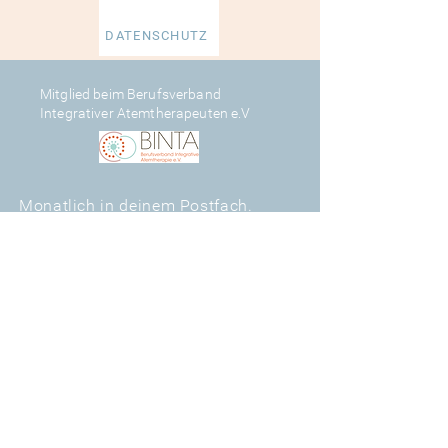
DATENSCHUTZ
Mitglied beim Berufsverband
Integrativer Atemtherapeuten e.V
Monatlich in deinem Postfach.
Gedanken, Termine und das eine
oder andere Rezept.
E-Mail-Adresse
*
Vorname
*
Nachname