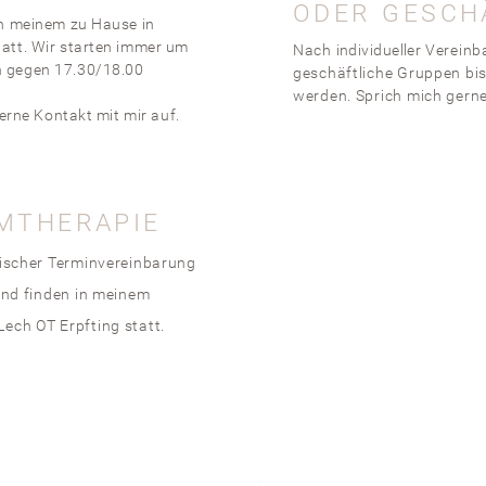
ODER GESCH
in meinem zu Hause in
att. Wir starten immer um
Nach
individueller
Vereinba
n gegen 17.30/18.00
geschäftliche Gruppen bi
werden. Sprich mich gerne
rne Kontakt mit mir auf.
EMTHERAPIE
nischer Terminvereinbarung
und finden in meinem
ech OT Erpfting statt.