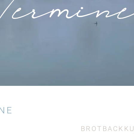
Termin
NE
BROTBACKKU