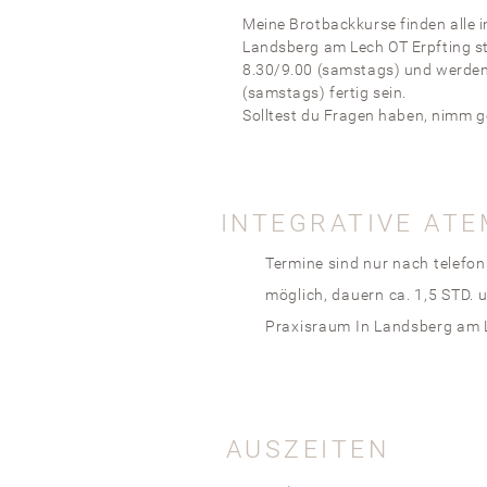
Meine Brotbackkurse finden alle 
Landsberg am Lech OT Erpfting st
8.30/9.00 (samstags) und werde
(samstags) fertig sein.
Solltest du
F
ragen
haben, nimm ge
INTEGRATIVE AT
Termine sind nur nach telefo
möglich, dauern ca. 1,5 STD. 
Praxisraum In Landsberg am L
AUSZEITEN